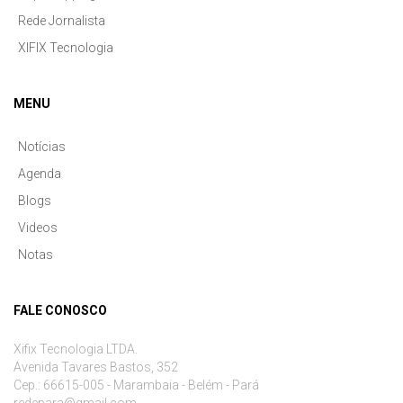
Rede Jornalista
XIFIX Tecnologia
MENU
Notícias
Agenda
Blogs
Videos
Notas
FALE CONOSCO
Xifix Tecnologia LTDA.
Avenida Tavares Bastos, 352
Cep.: 66615-005 - Marambaia - Belém - Pará