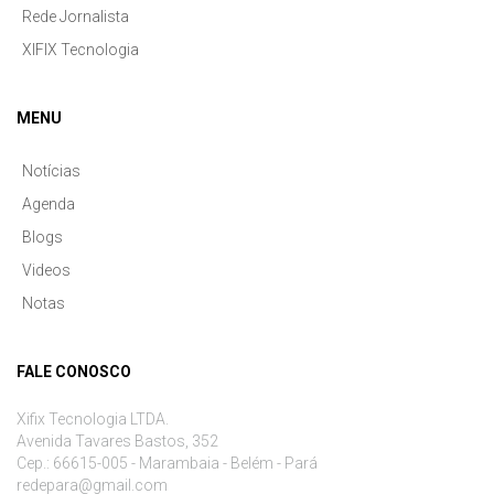
Rede Jornalista
XIFIX Tecnologia
MENU
Notícias
Agenda
Blogs
Videos
Notas
FALE CONOSCO
Xifix Tecnologia LTDA.
Avenida Tavares Bastos, 352
Cep.: 66615-005 - Marambaia - Belém - Pará
redepara@gmail.com