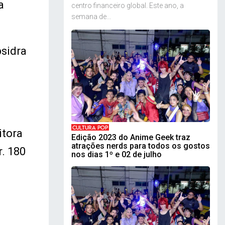
a
centro financeiro global. Este ano, a
semana de...
psidra
CULTURA POP
itora
Edição 2023 do Anime Geek traz
atrações nerds para todos os gostos
r. 180
nos dias 1º e 02 de julho