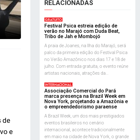
RELACIONADAS
GRATUITO
Festival Psica estreia edição de
verão no Marajó com Duda Beat,
Tribo de Jah e Mombojó
A praia de Joanes, na Ilha do Marajó, será
palco da primeira edição do Festival Psica
no Verão Amazônico nos dias 17 e 18 de
julho. Com entrada gratuita, o evento reúne
artistas nacionais, atrações da...
INTERNACIONAL
Associação Comercial do Pará
marca presença na Brazil Week em
Nova York, projetando a Amazônia e
o empreendedorismo paraense
A Brazil Week, um dos mais prestigiados
s de
eventos brasileiros no cenário
internacional, acontece tradicionalmente
rvo e
em maio na cidade de Nova York, o grande