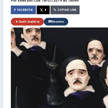
Por Emerson Coe
16/01/2019 às 16h44
FACEBOOK
X
COPIAR LINK
Ouvir matéria
Resumo