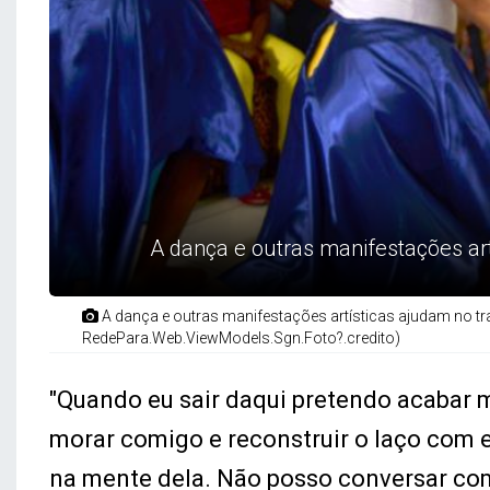
A dança e outras manifestações art
A dança e outras manifestações artísticas ajudam no tra
RedePara.Web.ViewModels.Sgn.Foto?.credito)
"Quando eu sair daqui pretendo acabar 
morar comigo e reconstruir o laço com el
na mente dela. Não posso conversar com 