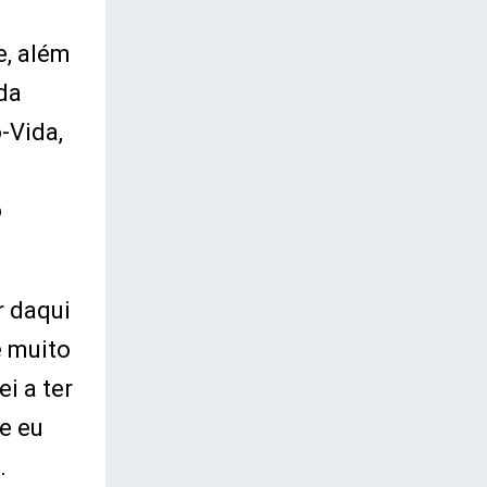
e, além
da
-Vida,
o
r daqui
e muito
i a ter
e eu
.