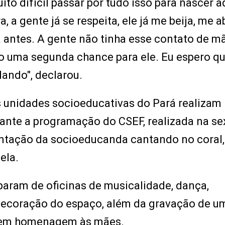
to difícil passar por tudo isso para nascer a
, a gente já se respeita, ele já me beija, me a
a antes. A gente não tinha esse contato de m
do uma segunda chance para ele. Eu espero qu
dando", declarou.
s unidades socioeducativas do Pará realizam
nte a programação do CSEF, realizada na se
esentação da socioeducanda cantando no coral,
ela.
iparam de oficinas de musicalidade, dança,
decoração do espaço, além da gravação de u
 em homenagem às mães.