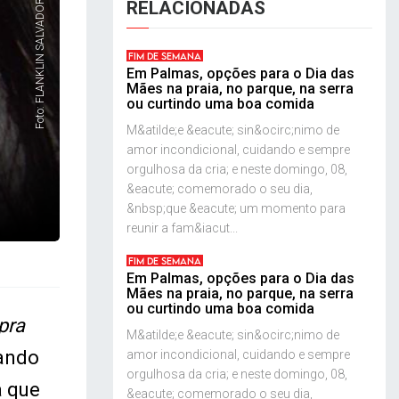
Foto: FLANKLIN SALVADOR / ASCOM FASEPA
RELACIONADAS
FIM DE SEMANA
Em Palmas, opções para o Dia das
Mães na praia, no parque, na serra
ou curtindo uma boa comida
M&atilde;e &eacute; sin&ocirc;nimo de
amor incondicional, cuidando e sempre
orgulhosa da cria; e neste domingo, 08,
&eacute; comemorado o seu dia,
&nbsp;que &eacute; um momento para
reunir a fam&iacut...
FIM DE SEMANA
Em Palmas, opções para o Dia das
Mães na praia, no parque, na serra
ou curtindo uma boa comida
pra
M&atilde;e &eacute; sin&ocirc;nimo de
sando
amor incondicional, cuidando e sempre
orgulhosa da cria; e neste domingo, 08,
a que
&eacute; comemorado o seu dia,