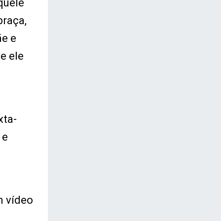
quele
braça,
ãe e
e ele
xta-
 e
m vídeo