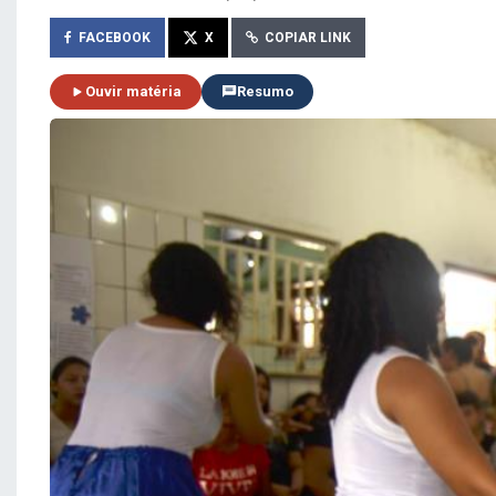
FACEBOOK
X
COPIAR LINK
Ouvir matéria
Resumo