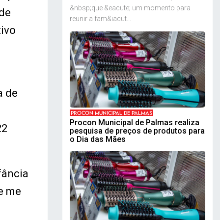
&nbsp;que &eacute; um momento para
 de
reunir a fam&iacut...
ivo
a de
PROCON MUNICIPAL DE PALMAS
Procon Municipal de Palmas realiza
22
pesquisa de preços de produtos para
o Dia das Mães
fância
ue me