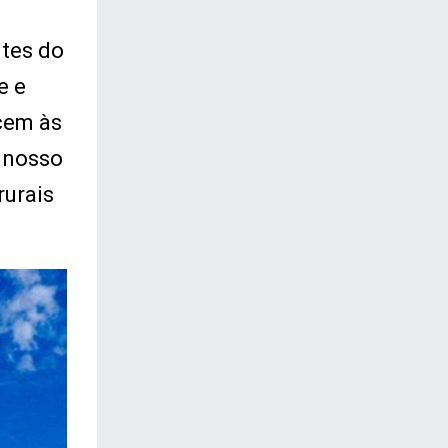
ntes do
e e
cem às
 nosso
rurais