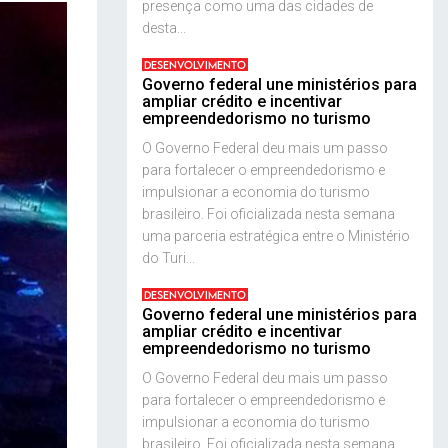
presença como uma das cidades de
desta...
DESENVOLVIMENTO
Governo federal une ministérios para
ampliar crédito e incentivar
empreendedorismo no turismo
O Governo Federal deu mais um passo
para fortalecer o empreendedorismo e
impulsionar a economia do turismo
brasileiro. Foi oficializada nesta semana
uma parceria estratégica entre o Ministério
do Turi...
DESENVOLVIMENTO
Governo federal une ministérios para
ampliar crédito e incentivar
empreendedorismo no turismo
O Governo Federal deu mais um passo
para fortalecer o empreendedorismo e
impulsionar a economia do turismo
brasileiro. Foi oficializada nesta semana