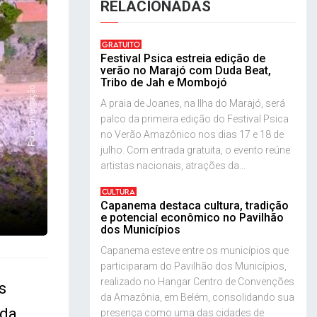
RELACIONADAS
GRATUITO
Festival Psica estreia edição de
verão no Marajó com Duda Beat,
Tribo de Jah e Mombojó
Foto: Divulgação
A praia de Joanes, na Ilha do Marajó, será
palco da primeira edição do Festival Psica
no Verão Amazônico nos dias 17 e 18 de
julho. Com entrada gratuita, o evento reúne
artistas nacionais, atrações da...
CULTURA
Capanema destaca cultura, tradição
e potencial econômico no Pavilhão
dos Municípios
Capanema esteve entre os municípios que
participaram do Pavilhão dos Municípios,
realizado no Hangar Centro de Convenções
s
da Amazônia, em Belém, consolidando sua
 da
presença como uma das cidades de