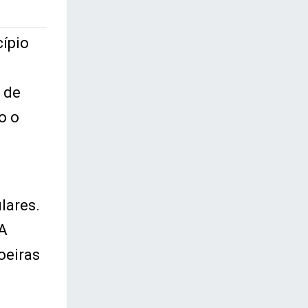
cípio
 de
o o
lares.
 A
oeiras