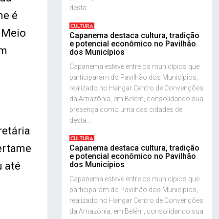
desta...
me é
CULTURA
 Meio
Capanema destaca cultura, tradição
e potencial econômico no Pavilhão
om
dos Municípios
Capanema esteve entre os municípios que
participaram do Pavilhão dos Municípios,
realizado no Hangar Centro de Convenções
da Amazônia, em Belém, consolidando sua
presença como uma das cidades de
desta...
etária
CULTURA
certame
Capanema destaca cultura, tradição
e potencial econômico no Pavilhão
u até
dos Municípios
Capanema esteve entre os municípios que
participaram do Pavilhão dos Municípios,
realizado no Hangar Centro de Convenções
da Amazônia, em Belém, consolidando sua