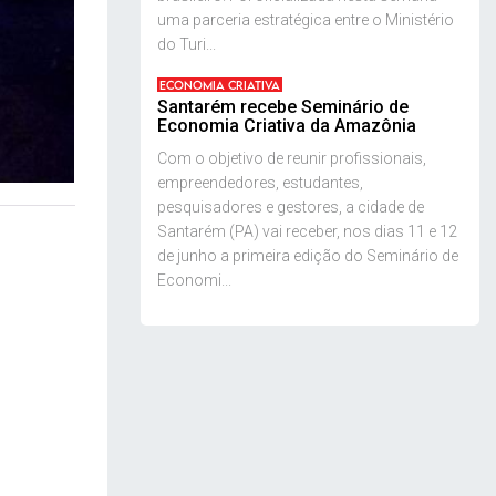
uma parceria estratégica entre o Ministério
do Turi...
ECONOMIA CRIATIVA
Santarém recebe Seminário de
Economia Criativa da Amazônia
Com o objetivo de reunir profissionais,
empreendedores, estudantes,
pesquisadores e gestores, a cidade de
Santarém (PA) vai receber, nos dias 11 e 12
de junho a primeira edição do Seminário de
Economi...