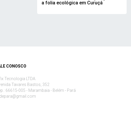
a folia ecológica em Curuçá
ALE CONOSCO
fix Tecnologia LTDA.
enida Tavares Bastos, 352
p.: 66615-005 - Marambaia - Belém - Pará
edepara@gmail.com