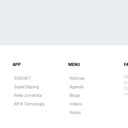
APP
MENU
F
Xi
SGN.NET
Notícias
Av
SuperClipping
Agenda
Ce
r
Rede Jornalista
Blogs
XIFIX Tecnologia
Videos
Notas