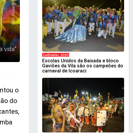
Foto: Oswaldo Forte
 vida"
CARNAVAL 2020
Escolas Unidos da Baixada e bloco
Gaviões da Vila são os campeões do
carnaval de Icoaraci
ntou o
ção do
cantes,
Samba