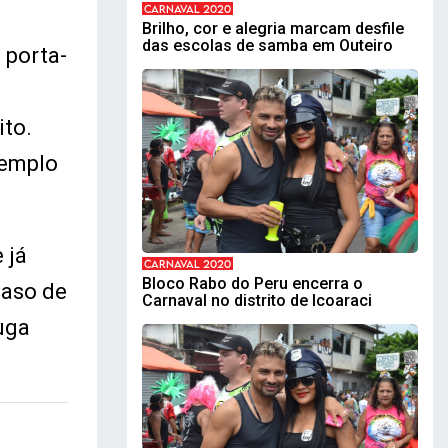
CARNAVAL 2020
Brilho, cor e alegria marcam desfile
das escolas de samba em Outeiro
 porta-
ito.
xemplo
 já
CARNAVAL 2020
Bloco Rabo do Peru encerra o
caso de
Carnaval no distrito de Icoaraci
uga