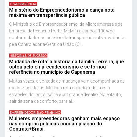
TRANSPARÊNCIA
Ministério do Empreendedorismo alcança nota
máxima em transparência pública
O Ministério do Empreendedorismo, da Microempresa e da
Empresa de Pequeno Porte (MEMP) alcançou 100% de
conformidade nos critérios de transparência ativa avaliados
pela Controladoria-Geral da União (C...
HISTÓRIAS DE SUCESSO
Mudança de rota: a história da família Teixeira, que
optou pelo empreendedorismo e se tornou
referência no município de Capanema
Muitas vezes, a vontade de mudança vem acompanhada de
medo e incertezas. Mudar a rota quando tudo já está
estabelecido, por si só, já é um grande desafio. No entanto,
sair da zona de conforto, para al...
EMPREENDEDORISMO FEMININO
Mulheres empreendedoras ganham mais espaço
nas compras públicas com ampliação do
Contrata+Brasil