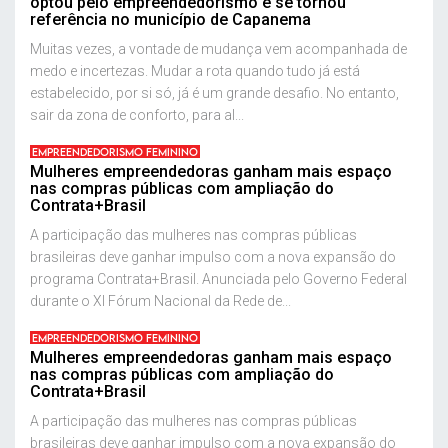
optou pelo empreendedorismo e se tornou
referência no município de Capanema
Muitas vezes, a vontade de mudança vem acompanhada de
medo e incertezas. Mudar a rota quando tudo já está
estabelecido, por si só, já é um grande desafio. No entanto,
sair da zona de conforto, para al...
EMPREENDEDORISMO FEMININO
Mulheres empreendedoras ganham mais espaço
nas compras públicas com ampliação do
Contrata+Brasil
A participação das mulheres nas compras públicas
brasileiras deve ganhar impulso com a nova expansão do
programa Contrata+Brasil. Anunciada pelo Governo Federal
durante o XI Fórum Nacional da Rede de...
EMPREENDEDORISMO FEMININO
Mulheres empreendedoras ganham mais espaço
nas compras públicas com ampliação do
Contrata+Brasil
A participação das mulheres nas compras públicas
brasileiras deve ganhar impulso com a nova expansão do