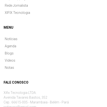
Rede Jornalista
XIFIX Tecnologia
MENU
Notícias
Agenda
Blogs
Videos
Notas
FALE CONOSCO
Xifix Tecnologia LTDA.
Avenida Tavares Bastos, 352
Cep.: 66615-005 - Marambaia - Belém - Pará
redepara@gmail.com