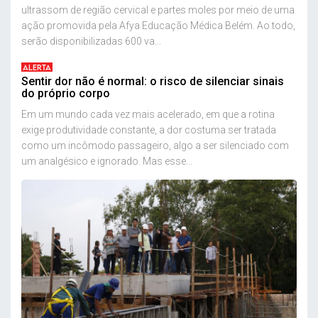
ultrassom de região cervical e partes moles por meio de uma
ação promovida pela Afya Educação Médica Belém. Ao todo,
serão disponibilizadas 600 va...
ALERTA
Sentir dor não é normal: o risco de silenciar sinais
do próprio corpo
Em um mundo cada vez mais acelerado, em que a rotina
exige produtividade constante, a dor costuma ser tratada
como um incômodo passageiro, algo a ser silenciado com
um analgésico e ignorado. Mas esse...