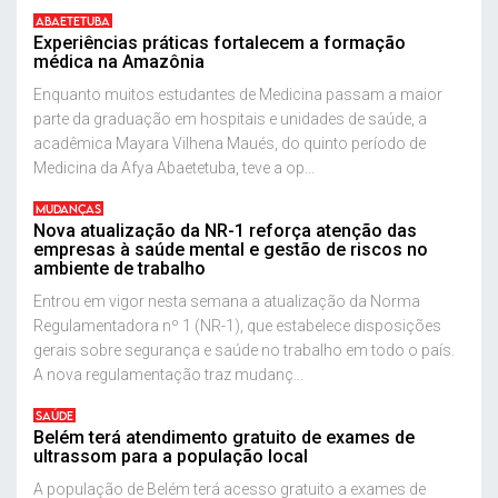
ABAETETUBA
Experiências práticas fortalecem a formação
médica na Amazônia
Enquanto muitos estudantes de Medicina passam a maior
parte da graduação em hospitais e unidades de saúde, a
acadêmica Mayara Vilhena Maués, do quinto período de
Medicina da Afya Abaetetuba, teve a op...
MUDANÇAS
Nova atualização da NR-1 reforça atenção das
empresas à saúde mental e gestão de riscos no
ambiente de trabalho
Entrou em vigor nesta semana a atualização da Norma
Regulamentadora nº 1 (NR-1), que estabelece disposições
gerais sobre segurança e saúde no trabalho em todo o país.
A nova regulamentação traz mudanç...
SAÚDE
Belém terá atendimento gratuito de exames de
ultrassom para a população local
A população de Belém terá acesso gratuito a exames de