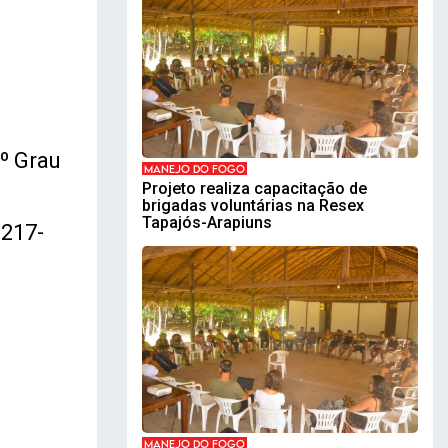
º Grau
MANEJO DO FOGO
Projeto realiza capacitação de
brigadas voluntárias na Resex
Tapajós-Arapiuns
3217-
MANEJO DO FOGO