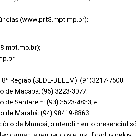
núncias (www.prt8.mpt.mp.br);
8.mpt.mp.br);
mp.br;
a 8ª Região (SEDE-BELÉM): (91)3217-7500;
o de Macapá: (96) 3223-3077;
o de Santarém: (93) 3523-4833; e
o de Marabá: (94) 98419-8863.
cípio de Marabá, o atendimento presencial só
evidamente requeridos e justificados pelos