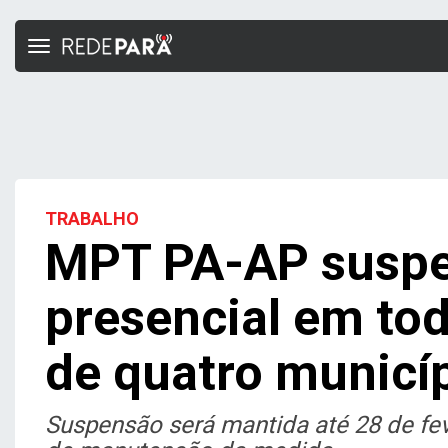
Toggle
navigation
TRABALHO
MPT PA-AP suspe
presencial em to
de quatro municí
Suspensão será mantida até 28 de fev