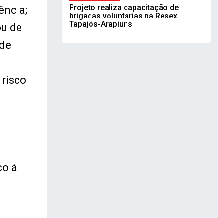
Projeto realiza capacitação de
ência;
brigadas voluntárias na Resex
Tapajós-Arapiuns
ou de
 de
 risco
co à