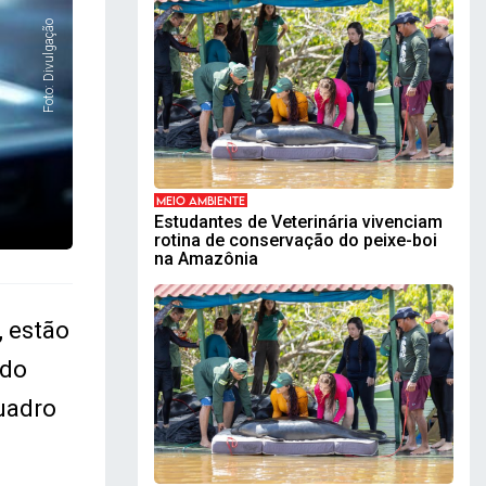
Foto: Divulgação
MEIO AMBIENTE
Estudantes de Veterinária vivenciam
rotina de conservação do peixe-boi
na Amazônia
 estão
 do
uadro