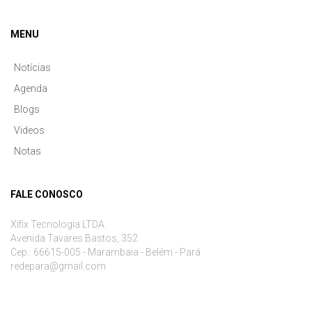
MENU
Notícias
Agenda
Blogs
Videos
Notas
FALE CONOSCO
Xifix Tecnologia LTDA.
Avenida Tavares Bastos, 352
Cep.: 66615-005 - Marambaia - Belém - Pará
redepara@gmail.com