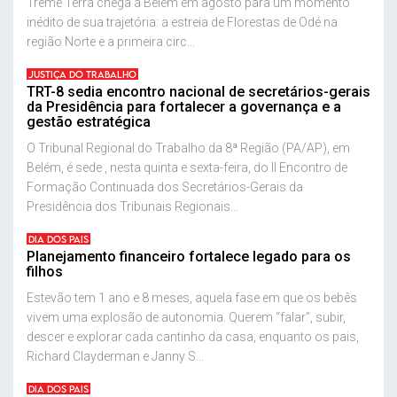
Treme Terra chega a Belém em agosto para um momento
inédito de sua trajetória: a estreia de Florestas de Odé na
região Norte e a primeira circ...
JUSTIÇA DO TRABALHO
TRT-8 sedia encontro nacional de secretários-gerais
da Presidência para fortalecer a governança e a
gestão estratégica
O Tribunal Regional do Trabalho da 8ª Região (PA/AP), em
Belém, é sede , nesta quinta e sexta-feira, do II Encontro de
Formação Continuada dos Secretários-Gerais da
Presidência dos Tribunais Regionais...
DIA DOS PAIS
Planejamento financeiro fortalece legado para os
filhos
Estevão tem 1 ano e 8 meses, aquela fase em que os bebês
vivem uma explosão de autonomia. Querem “falar”, subir,
descer e explorar cada cantinho da casa, enquanto os pais,
Richard Clayderman e Janny S...
DIA DOS PAIS