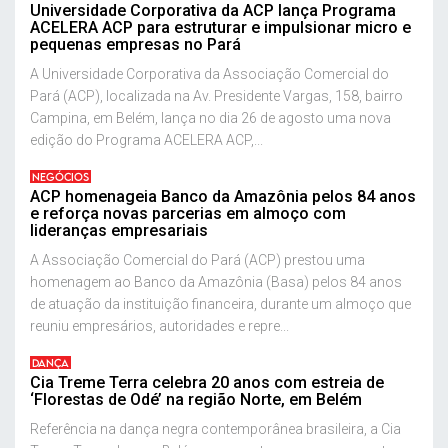
Universidade Corporativa da ACP lança Programa
ACELERA ACP para estruturar e impulsionar micro e
pequenas empresas no Pará
A Universidade Corporativa da Associação Comercial do
Pará (ACP), localizada na Av. Presidente Vargas, 158, bairro
Campina, em Belém, lança no dia 26 de agosto uma nova
edição do Programa ACELERA ACP,...
NEGÓCIOS
ACP homenageia Banco da Amazônia pelos 84 anos
e reforça novas parcerias em almoço com
lideranças empresariais
A Associação Comercial do Pará (ACP) prestou uma
homenagem ao Banco da Amazônia (Basa) pelos 84 anos
de atuação da instituição financeira, durante um almoço que
reuniu empresários, autoridades e repre...
DANÇA
Cia Treme Terra celebra 20 anos com estreia de
‘Florestas de Odé’ na região Norte, em Belém
Referência na dança negra contemporânea brasileira, a Cia