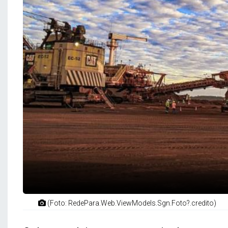
(Foto: RedePara.Web.ViewModels.Sgn.Foto?.credito)