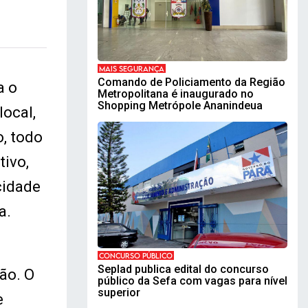
MAIS SEGURANÇA
Comando de Policiamento da Região
a o
Metropolitana é inaugurado no
Shopping Metrópole Ananindeua
local,
o, todo
tivo,
cidade
ma.
CONCURSO PÚBLICO
Seplad publica edital do concurso
ão. O
público da Sefa com vagas para nível
superior
e