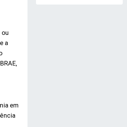
 ou
e a
o
EBRAE,
emia em
tência