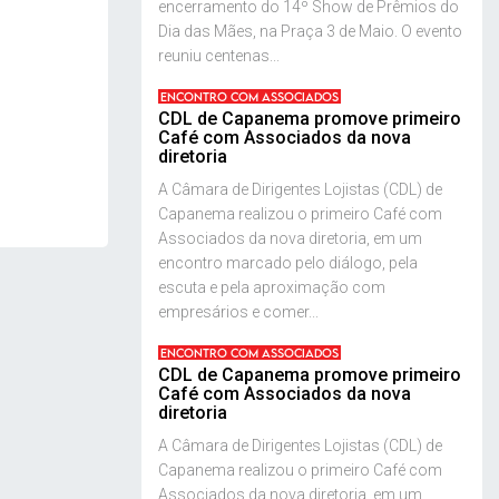
encerramento do 14º Show de Prêmios do
Dia das Mães, na Praça 3 de Maio. O evento
reuniu centenas...
ENCONTRO COM ASSOCIADOS
CDL de Capanema promove primeiro
Café com Associados da nova
diretoria
A Câmara de Dirigentes Lojistas (CDL) de
Capanema realizou o primeiro Café com
Associados da nova diretoria, em um
encontro marcado pelo diálogo, pela
escuta e pela aproximação com
empresários e comer...
ENCONTRO COM ASSOCIADOS
CDL de Capanema promove primeiro
Café com Associados da nova
diretoria
A Câmara de Dirigentes Lojistas (CDL) de
Capanema realizou o primeiro Café com
Associados da nova diretoria, em um