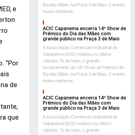
Dia das Mães, na Praça 3 de Maio. O evento
MED, e
reuniu centenas...
erton
ACIC Capanema encerra 14º Show de
rro
Prêmios do Dia das Mães com
grande público na Praça 3 de Maio
e
A Associação Comercial e Industrial de
Capanema (ACIC) realizou no último
sábado, 16 de maio, o grande
o. “Por
encerramento do 14º Show de Prêmios do
ais
Dia das Mães, na Praça 3 de Maio. O evento
reuniu centenas...
ona de
ACIC Capanema encerra 14º Show de
Prêmios do Dia das Mães com
tante,
grande público na Praça 3 de Maio
ara que
A Associação Comercial e Industrial de
Capanema (ACIC) realizou no último
sábado, 16 de maio, o grande