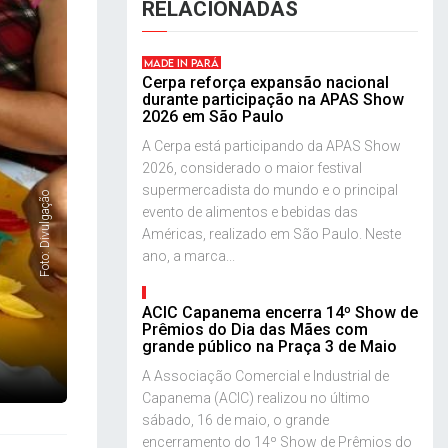
RELACIONADAS
MADE IN PARÁ
Cerpa reforça expansão nacional
durante participação na APAS Show
2026 em São Paulo
A Cerpa está participando da APAS Show
2026, considerado o maior festival
supermercadista do mundo e o principal
Foto: Divulgação
evento de alimentos e bebidas das
Américas, realizado em São Paulo. Neste
ano, a marca...
ACIC Capanema encerra 14º Show de
Prêmios do Dia das Mães com
grande público na Praça 3 de Maio
A Associação Comercial e Industrial de
Capanema (ACIC) realizou no último
sábado, 16 de maio, o grande
encerramento do 14º Show de Prêmios do