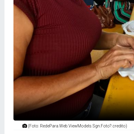
(Foto: RedePara.Web.ViewModels.Sgn.Foto?.credito)