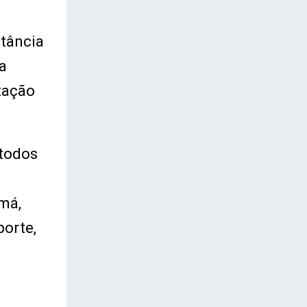
rtância
a
zação
 todos
má,
porte,