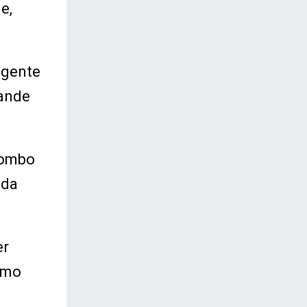
e,
 gente
rande
Pombo
nda
er
como