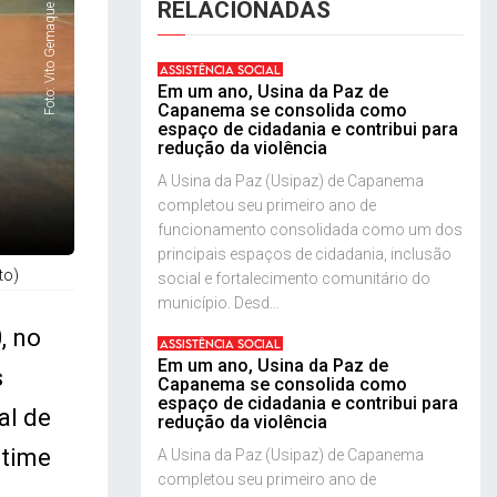
RELACIONADAS
Foto: Vito Gemaque
ASSISTÊNCIA SOCIAL
Em um ano, Usina da Paz de
Capanema se consolida como
espaço de cidadania e contribui para
redução da violência
A Usina da Paz (Usipaz) de Capanema
completou seu primeiro ano de
funcionamento consolidada como um dos
principais espaços de cidadania, inclusão
to)
social e fortalecimento comunitário do
município. Desd...
, no
ASSISTÊNCIA SOCIAL
Em um ano, Usina da Paz de
s
Capanema se consolida como
espaço de cidadania e contribui para
al de
redução da violência
 time
A Usina da Paz (Usipaz) de Capanema
completou seu primeiro ano de