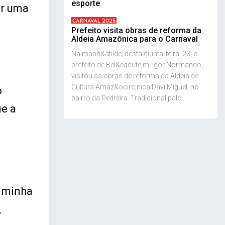
esporte
ar uma
CARNAVAL 2025
Prefeito visita obras de reforma da
Aldeia Amazônica para o Carnaval
Na manh&atilde; desta quinta-feira, 23, o
prefeito de Bel&eacute;m, Igor Normando,
visitou as obras de reforma da Aldeia de
Cultura Amaz&ocirc;nica Davi Miguel, no
o
bairro da Pedreira. Tradicional palc...
ue a
s minha
,