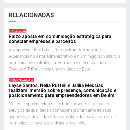
RELACIONADAS
NEGÓCIOS
Raizo aposta em comunicação estratégica para
conectar empresas e parceiros
A empreendedora Letícia Ramos transformou sua
experiência no setor administrativo em um negócio voltado à
comunicação estratégica. Formada em Secretariado
Executivo Trilíngue pela Universidade do Esta...
COMUNICAÇÃO
Layse Santos, Nélia Ruffeil e Jalília Messias
realizam imersão sobre presença, comunicação e
posicionamento para empreendedores em Belém
Muitos empreendedores têm bons produtos, oferecem
serviços de qualidade e conhecem profundamente seus
negócios, mas ainda enfrentam dificuldades na hora de se
comunicar, vender suas ideias, gravar víd...