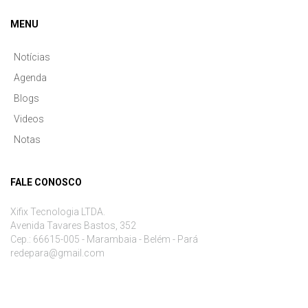
MENU
Notícias
Agenda
Blogs
Videos
Notas
FALE CONOSCO
Xifix Tecnologia LTDA.
Avenida Tavares Bastos, 352
Cep.: 66615-005 - Marambaia - Belém - Pará
redepara@gmail.com