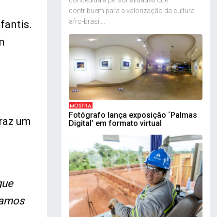
concedida a personalidades que
contribuem para a valorização da cultura
afro-brasil...
fantis.
m
MOSTRA
Fotógrafo lança exposição ´Palmas
traz um
Digital’ em formato virtual
gue
ramos