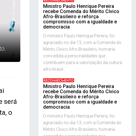
Foto: Divulgação
RECONHECIMENTO
Ministro Paulo Henrique Pereira
recebe Comenda do Mérito Cívico
Afro-Brasileiro e reforça
compromisso com a igualdade e
democracia
O ministro Paulo Henrique Pereira, foi
agraciado no dia 13, com a Comenda do
to.
Mérito Cívico Afro-Brasileiro, honraria
concedida a personalidades que
contribuem para a valorização da cultura
afro-brasil...
RECONHECIMENTO
Ministro Paulo Henrique Pereira
ai
recebe Comenda do Mérito Cívico
Afro-Brasileiro e reforça
e será
compromisso com a igualdade e
democracia
a, o
O ministro Paulo Henrique Pereira, foi
agraciado no dia 13, com a Comenda do
Mérito Cívico Afro-Brasileiro, honraria