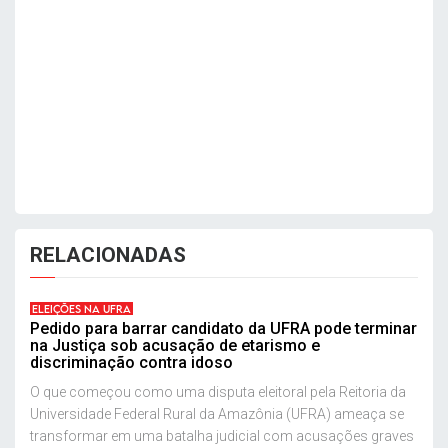
RELACIONADAS
ELEIÇÕES NA UFRA
Pedido para barrar candidato da UFRA pode terminar
na Justiça sob acusação de etarismo e
discriminação contra idoso
O que começou como uma disputa eleitoral pela Reitoria da
Universidade Federal Rural da Amazônia (UFRA) ameaça se
transformar em uma batalha judicial com acusações graves