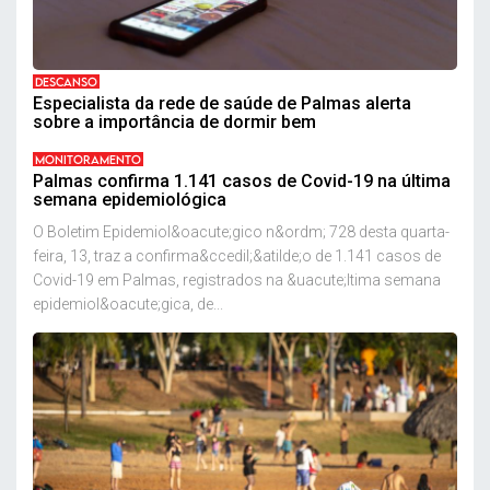
DESCANSO
Especialista da rede de saúde de Palmas alerta
sobre a importância de dormir bem
MONITORAMENTO
Palmas confirma 1.141 casos de Covid-19 na última
semana epidemiológica
O Boletim Epidemiol&oacute;gico n&ordm; 728 desta quarta-
feira, 13, traz a confirma&ccedil;&atilde;o de 1.141 casos de
Covid-19 em Palmas, registrados na &uacute;ltima semana
epidemiol&oacute;gica, de...