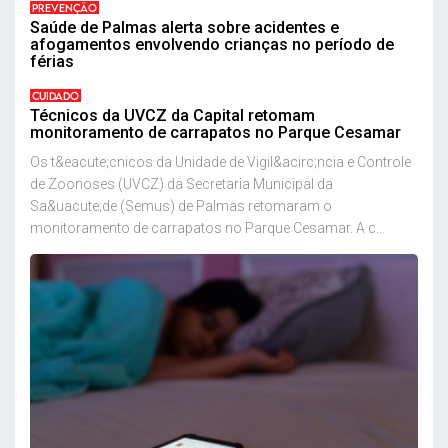
PREVENÇÃO
Saúde de Palmas alerta sobre acidentes e
afogamentos envolvendo crianças no período de
férias
CUIDADO
Técnicos da UVCZ da Capital retomam
monitoramento de carrapatos no Parque Cesamar
Os t&eacute;cnicos da Unidade de Vigil&acirc;ncia e Controle
de Zoonoses (UVCZ) da Secretaria Municipal da
Sa&uacute;de (Semus) de Palmas retomaram o
monitoramento de carrapatos no Parque Cesamar. A c...