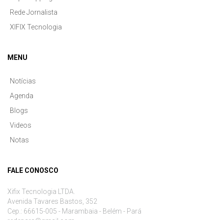
Rede Jornalista
XIFIX Tecnologia
MENU
Notícias
Agenda
Blogs
Videos
Notas
FALE CONOSCO
Xifix Tecnologia LTDA.
Avenida Tavares Bastos, 352
Cep.: 66615-005 - Marambaia - Belém - Pará