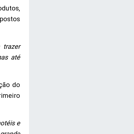
odutos,
postos
 trazer
mas até
ação do
rimeiro
otéis e
 grande