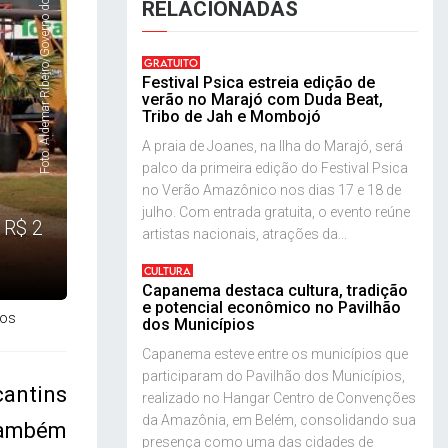
Foto: Aldemar Ribeiro/Governo do Tocantins
RELACIONADAS
GRATUITO
Festival Psica estreia edição de
verão no Marajó com Duda Beat,
Tribo de Jah e Mombojó
A praia de Joanes, na Ilha do Marajó, será
palco da primeira edição do Festival Psica
no Verão Amazônico nos dias 17 e 18 de
julho. Com entrada gratuita, o evento reúne
 R$ 2
artistas nacionais, atrações da...
CULTURA
Capanema destaca cultura, tradição
e potencial econômico no Pavilhão
ios
dos Municípios
Capanema esteve entre os municípios que
participaram do Pavilhão dos Municípios,
antins
realizado no Hangar Centro de Convenções
da Amazônia, em Belém, consolidando sua
 também
presença como uma das cidades de