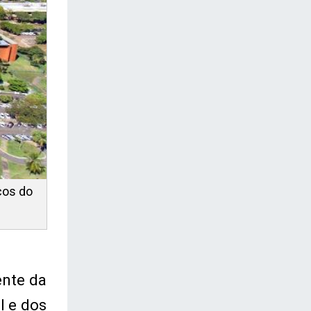
cos do
ente da
l e dos