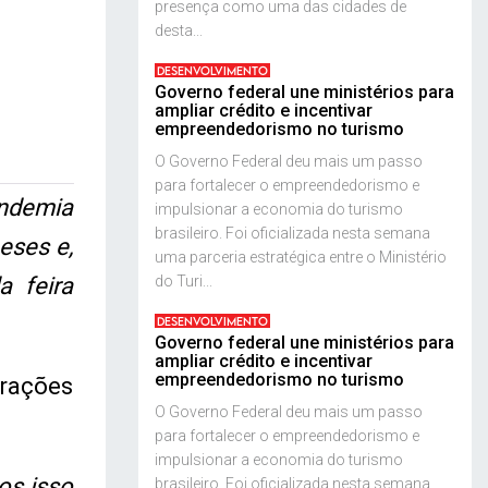
presença como uma das cidades de
desta...
DESENVOLVIMENTO
Governo federal une ministérios para
ampliar crédito e incentivar
empreendedorismo no turismo
O Governo Federal deu mais um passo
para fortalecer o empreendedorismo e
andemia
impulsionar a economia do turismo
brasileiro. Foi oficializada nesta semana
eses e,
uma parceria estratégica entre o Ministério
do Turi...
a feira
DESENVOLVIMENTO
Governo federal une ministérios para
ampliar crédito e incentivar
empreendedorismo no turismo
trações
O Governo Federal deu mais um passo
para fortalecer o empreendedorismo e
impulsionar a economia do turismo
os isso
brasileiro. Foi oficializada nesta semana