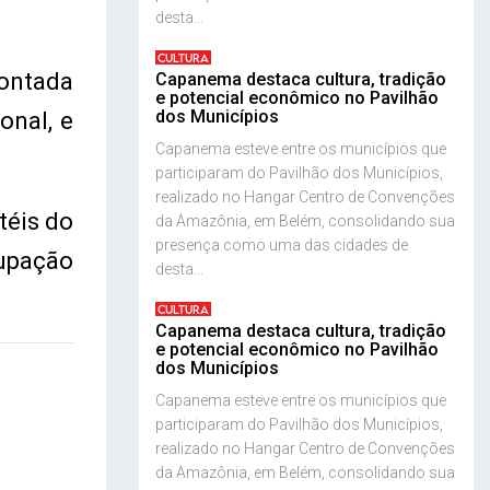
desta...
CULTURA
montada
Capanema destaca cultura, tradição
e potencial econômico no Pavilhão
dos Municípios
onal, e
Capanema esteve entre os municípios que
participaram do Pavilhão dos Municípios,
realizado no Hangar Centro de Convenções
téis do
da Amazônia, em Belém, consolidando sua
presença como uma das cidades de
cupação
desta...
CULTURA
Capanema destaca cultura, tradição
e potencial econômico no Pavilhão
dos Municípios
Capanema esteve entre os municípios que
participaram do Pavilhão dos Municípios,
realizado no Hangar Centro de Convenções
da Amazônia, em Belém, consolidando sua