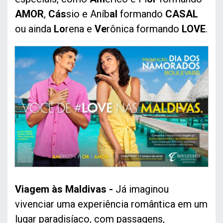
AMOR
,
Cás
sio e Aníb
al
formando
CASAL
ou ainda
Lo
rena e
Ve
rônica formando
LOVE
.
Viagem às Maldivas -
Já imaginou
vivenciar uma experiência romântica em um
lugar paradisíaco, com passagens,