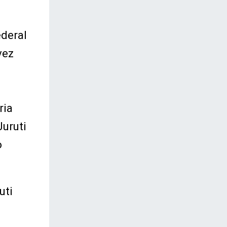
ederal
vez
ria
uruti
o
uti