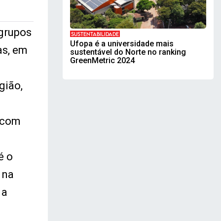
 grupos
SUSTENTABILIDADE
Ufopa é a universidade mais
as, em
sustentável do Norte no ranking
GreenMetric 2024
egião,
 com
é o
 na
 a