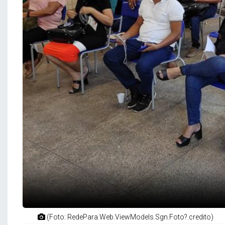
(Foto: RedePara.Web.ViewModels.Sgn.Foto?.credito)