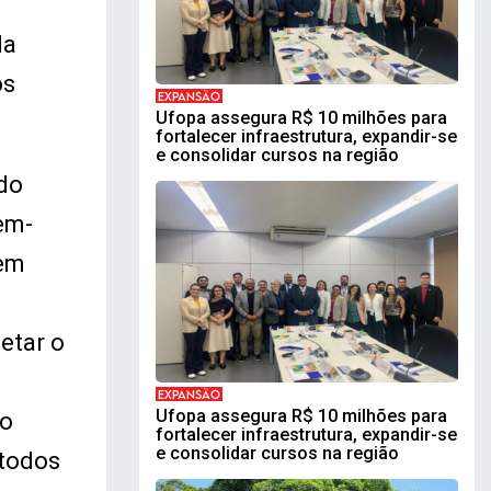
la
os
EXPANSÃO
Ufopa assegura R$ 10 milhões para
fortalecer infraestrutura, expandir-se
e consolidar cursos na região
 do
em-
tem
o
etar o
EXPANSÃO
Ufopa assegura R$ 10 milhões para
 o
fortalecer infraestrutura, expandir-se
e consolidar cursos na região
 todos