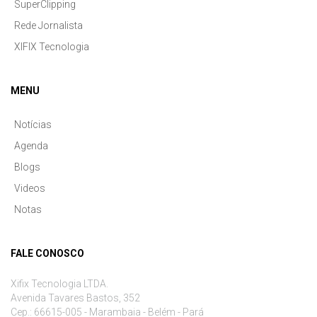
SuperClipping
Rede Jornalista
XIFIX Tecnologia
MENU
Notícias
Agenda
Blogs
Videos
Notas
FALE CONOSCO
Xifix Tecnologia LTDA.
Avenida Tavares Bastos, 352
Cep.: 66615-005 - Marambaia - Belém - Pará