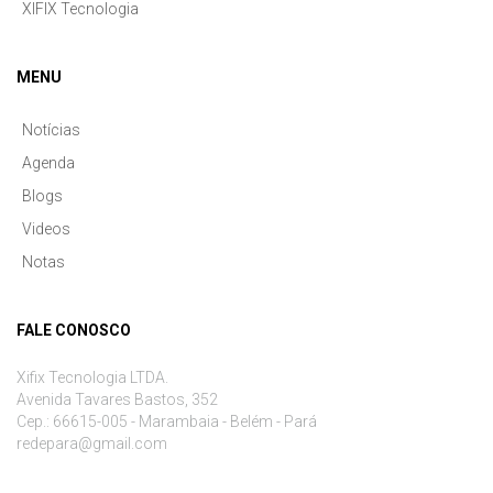
XIFIX Tecnologia
MENU
Notícias
Agenda
Blogs
Videos
Notas
FALE CONOSCO
Xifix Tecnologia LTDA.
Avenida Tavares Bastos, 352
Cep.: 66615-005 - Marambaia - Belém - Pará
redepara@gmail.com