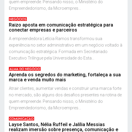
quem empreende. Pensando nisso, o Ministério do
Empreendedorismo, da Microempres...
NEGÓCIOS
Raizo aposta em comunicação estratégica para
conectar empresas e parceiros
A empreendedora Letícia Ramos transformou sua
experiência no setor administrativo em um negócio voltado à
comunicação estratégica. Formada em Secretariado
Executivo Trilíngue pela Universidade do Esta...
ALMA DO NEGÓCIO
Aprenda os segredos do marketing, fortaleça a sua
marca e venda muito mais
Atrair clientes, aumentar vendas e construir uma marca forte
no mercado, são alguns dos desafios presentes na rotina de
quem empreende. Pensando nisso, o Ministério do
Empreendedorismo, da Microempres...
COMUNICAÇÃO
Layse Santos, Nélia Ruffeil e Jalília Messias
realizam imersão sobre presença, comunicação e