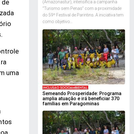
 de
(Amazonastur), intensifica a campanha
“Turismo sem Penas” com a proximidade
izada
do 59º Festival de Parintins. A iniciativa tem
como objetivo...
ório
.
ontrole
ara
bém uma
INCLUSÃO SOCIOAMBIENTAL
Semeando Prosperidade: Programa
amplia atuação e irá beneficiar 370
famílias em Paragominas
a
ntos
coa