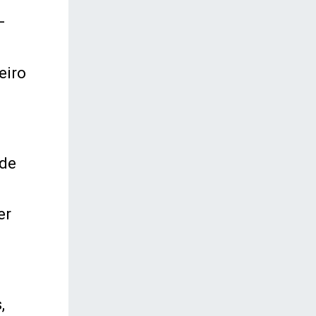
–
eiro
ade
er
,