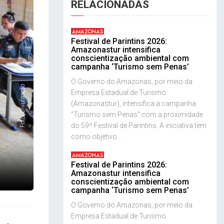
RELACIONADAS
AMAZONAS
Festival de Parintins 2026:
Amazonastur intensifica
conscientização ambiental com
campanha ‘Turismo sem Penas’
O Governo do Amazonas, por meio da
Foto: Divulgação
Empresa Estadual de Turismo
(Amazonastur), intensifica a campanha
“Turismo sem Penas” com a proximidade
do 59º Festival de Parintins. A iniciativa tem
como objetivo...
AMAZONAS
Festival de Parintins 2026:
Amazonastur intensifica
conscientização ambiental com
campanha ‘Turismo sem Penas’
O Governo do Amazonas, por meio da
Empresa Estadual de Turismo