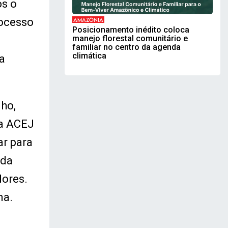
os o
rocesso
AMAZÔNIA
Posicionamento inédito coloca
manejo florestal comunitário e
familiar no centro da agenda
climática
a
ho,
da ACEJ
ar para
nda
dores.
ma.