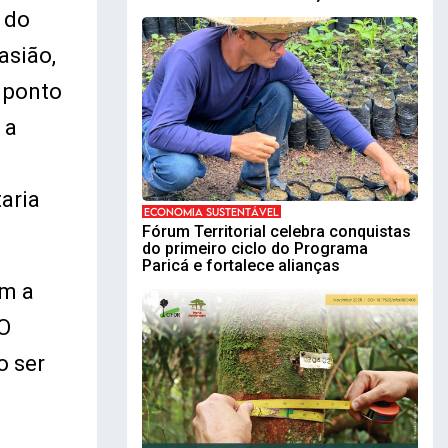
 do
asião,
 ponto
 a
aria
ECONOMIA SUSTENTÁVEL
Fórum Territorial celebra conquistas
do primeiro ciclo do Programa
Paricá e fortalece alianças
om a
 O
o ser