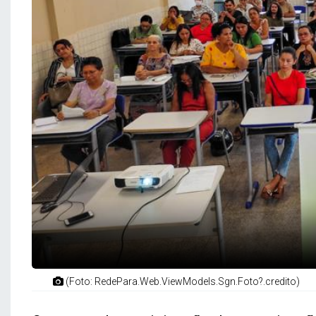
(Foto: RedePara.Web.ViewModels.Sgn.Foto?.credito)