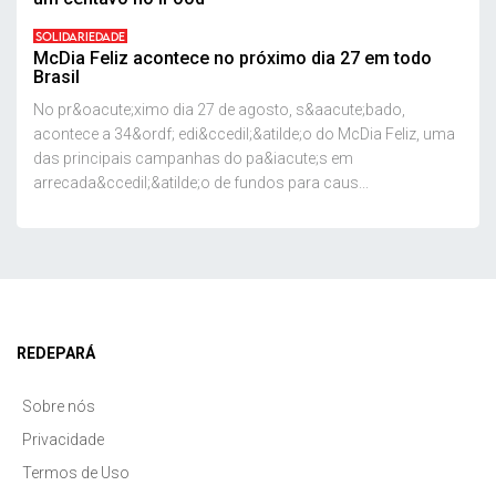
SOLIDARIEDADE
McDia Feliz acontece no próximo dia 27 em todo
Brasil
No pr&oacute;ximo dia 27 de agosto, s&aacute;bado,
acontece a 34&ordf; edi&ccedil;&atilde;o do McDia Feliz, uma
das principais campanhas do pa&iacute;s em
arrecada&ccedil;&atilde;o de fundos para caus...
REDEPARÁ
Sobre nós
Privacidade
Termos de Uso