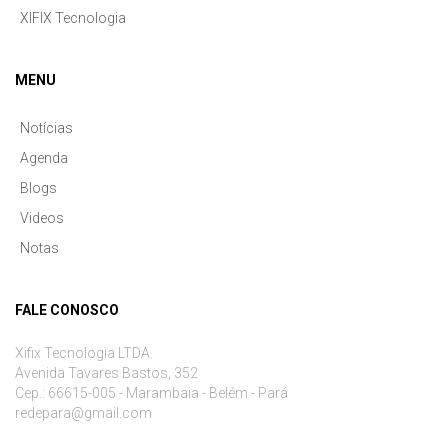
XIFIX Tecnologia
MENU
Notícias
Agenda
Blogs
Videos
Notas
FALE CONOSCO
Xifix Tecnologia LTDA.
Avenida Tavares Bastos, 352
Cep.: 66615-005 - Marambaia - Belém - Pará
redepara@gmail.com