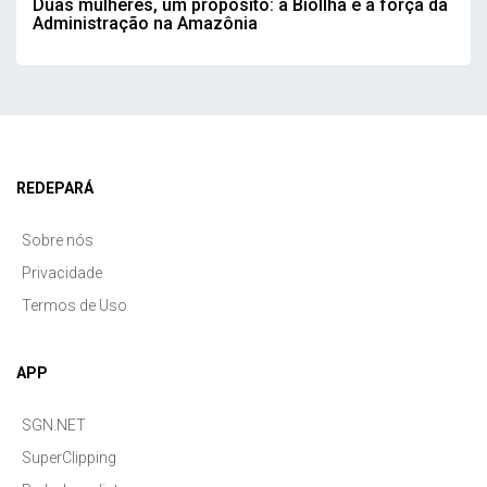
Duas mulheres, um propósito: a BioIlha e a força da
Administração na Amazônia
REDEPARÁ
Sobre nós
Privacidade
Termos de Uso
APP
SGN.NET
SuperClipping