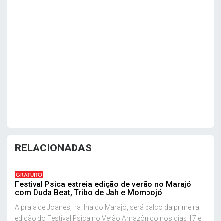
RELACIONADAS
GRATUITO
Festival Psica estreia edição de verão no Marajó
com Duda Beat, Tribo de Jah e Mombojó
A praia de Joanes, na Ilha do Marajó, será palco da primeira
edição do Festival Psica no Verão Amazônico nos dias 17 e