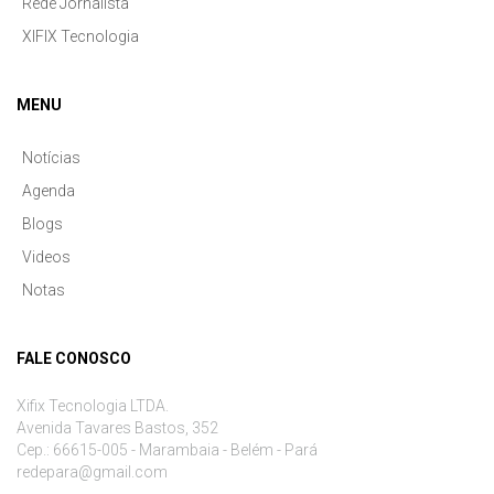
Rede Jornalista
XIFIX Tecnologia
MENU
Notícias
Agenda
Blogs
Videos
Notas
FALE CONOSCO
Xifix Tecnologia LTDA.
Avenida Tavares Bastos, 352
Cep.: 66615-005 - Marambaia - Belém - Pará
redepara@gmail.com