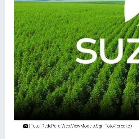
(Foto: RedePara.Web.ViewModels.Sgn.Foto?.credito)