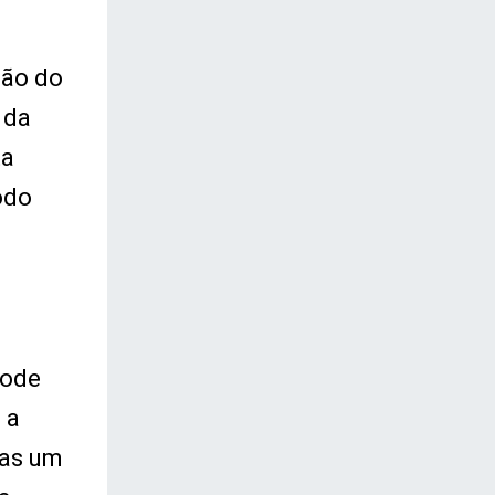
ção do
 da
ta
odo
pode
 a
nas um