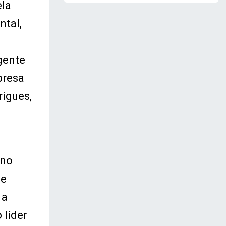
ela
ntal,
gente
presa
rigues,
 no
de
 a
 líder