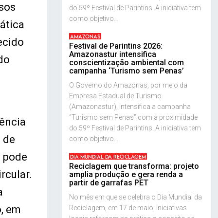
rsos
do 59º Festival de Parintins. A iniciativa tem
como objetivo...
ática
AMAZONAS
ecido
Festival de Parintins 2026:
Amazonastur intensifica
do
conscientização ambiental com
campanha ‘Turismo sem Penas’
O Governo do Amazonas, por meio da
Empresa Estadual de Turismo
(Amazonastur), intensifica a campanha
“Turismo sem Penas” com a proximidade
rência
do 59º Festival de Parintins. A iniciativa tem
s de
como objetivo...
m pode
DIA MUNDIAL DA RECICLAGEM
Reciclagem que transforma: projeto
rcular.
amplia produção e gera renda a
partir de garrafas PET
a
No mês em que se celebra o Dia Mundial da
o, em
Reciclagem, em 17 de maio, iniciativas