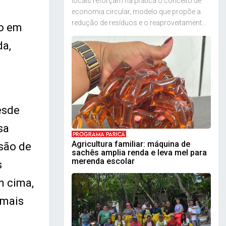
locais reforçam na prática o conceito de
economia circular, modelo que propõe a
redução de resíduos e o reaproveitament...
no em
da,
esde
sa
PROGRAMA PARICÁ
Agricultura familiar: máquina de
são de
sachês amplia renda e leva mel para
merenda escolar
s
m cima,
 mais