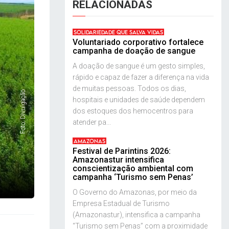
RELACIONADAS
SOLIDARIEDADE QUE SALVA VIDAS
Voluntariado corporativo fortalece
campanha de doação de sangue
A doação de sangue é um gesto simples,
rápido e capaz de fazer a diferença na vida
de muitas pessoas. Todos os dias,
Foto: Divulgação
hospitais e unidades de saúde dependem
dos estoques dos hemocentros para
atender pa...
AMAZONAS
Festival de Parintins 2026:
Amazonastur intensifica
conscientização ambiental com
campanha ‘Turismo sem Penas’
O Governo do Amazonas, por meio da
Empresa Estadual de Turismo
(Amazonastur), intensifica a campanha
“Turismo sem Penas” com a proximidade