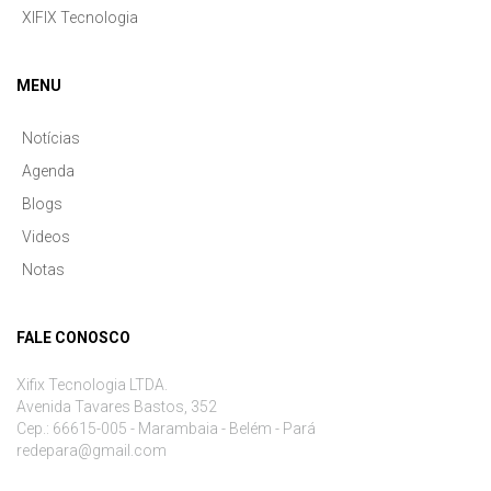
XIFIX Tecnologia
MENU
Notícias
Agenda
Blogs
Videos
Notas
FALE CONOSCO
Xifix Tecnologia LTDA.
Avenida Tavares Bastos, 352
Cep.: 66615-005 - Marambaia - Belém - Pará
redepara@gmail.com