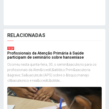
RELACIONADAS
FESP
Profissionais da Atenção Primária à Saúde
participam de seminário sobre hanseníase
Ocorreu nesta quinta-feira, 30, o semin&aacute;rio para os
profissionais da Aten&ccedil;&atilde;o Prim&aacute;ria
&agrave; Sa&uacute;de (APS) sobre o &lsquo;manejo
cl&iacute;nico e rea&ccedil;&otilde;...