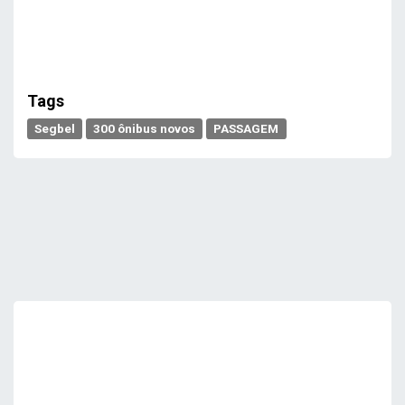
Tags
Segbel
300 ônibus novos
PASSAGEM