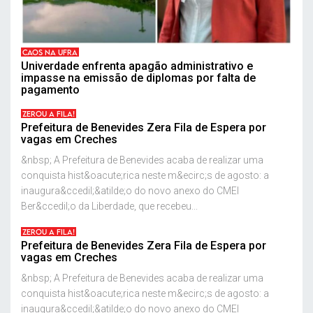
CAOS NA UFRA
Univerdade enfrenta apagão administrativo e
impasse na emissão de diplomas por falta de
pagamento
ZEROU A FILA!
Prefeitura de Benevides Zera Fila de Espera por
vagas em Creches
&nbsp; A Prefeitura de Benevides acaba de realizar uma
conquista hist&oacute;rica neste m&ecirc;s de agosto: a
inaugura&ccedil;&atilde;o do novo anexo do CMEI
Ber&ccedil;o da Liberdade, que recebeu...
ZEROU A FILA!
Prefeitura de Benevides Zera Fila de Espera por
vagas em Creches
&nbsp; A Prefeitura de Benevides acaba de realizar uma
conquista hist&oacute;rica neste m&ecirc;s de agosto: a
inaugura&ccedil;&atilde;o do novo anexo do CMEI