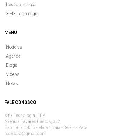
Rede Jornalista
XIFIX Tecnologia
MENU
Notícias
Agenda
Blogs
Videos
Notas
FALE CONOSCO
Xifix Tecnologia LTDA.
Avenida Tavares Bastos, 352
Cep.: 66615-005 - Marambaia - Belém - Pará
redepara@gmail.com