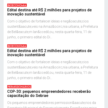
BIOECONOMIA
Edital destina até R$ 2 milhões para projetos de
inovação sustentável
Com o objetivo de fortalecer ideias e neg&oacute;cios
sustent&aacute;veis na Amaz&ocirc;nia urbana, a Prefeitura
de Bel&eacute;m lan&ccedil;ou, nesta quarta-feira, 11 de
junho, o primeiro edital do Di...
BIOECONOMIA
Edital destina até R$ 2 milhões para projetos de
inovação sustentável
Com o objetivo de fortalecer ideias e neg&oacute;cios
sustent&aacute;veis na Amaz&ocirc;nia urbana, a Prefeitura
de Bel&eacute;m lan&ccedil;ou, nesta quarta-feira, 11 de
junho, o primeiro edital do Di...
PERMISSIONÁRIOS
COP-30: pequenos empreendedores receberão
capacitação do Sebrae
Os pequenos empreendedores permission&aacute;rios da