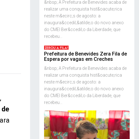
&nbsp; A Prefeitura de Benevides acaba de
realizar uma conquista hist&oacute;rica
neste m&ecirc;s de agosto: a
inaugura&ccedil;&atilde;o do novo anexo
do CMEI Ber&ccedil;o da Liberdade, que
recebeu...
ZEROU A FILA!
Prefeitura de Benevides Zera Fila de
Espera por vagas em Creches
&nbsp; A Prefeitura de Benevides acaba de
realizar uma conquista hist&oacute;rica
neste m&ecirc;s de agosto: a
inaugura&ccedil;&atilde;o do novo anexo
do CMEI Ber&ccedil;o da Liberdade, que
,
recebeu...
 de
ara