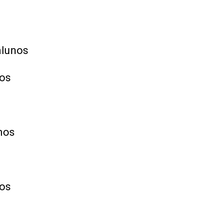
alunos
nos
nos
os