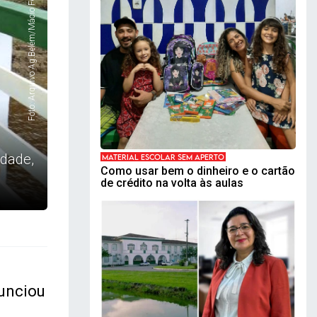
Foto: Arquivo Ag.Belém/Mácio Ferreira
idade,
MATERIAL ESCOLAR SEM APERTO
Como usar bem o dinheiro e o cartão
de crédito na volta às aulas
unciou