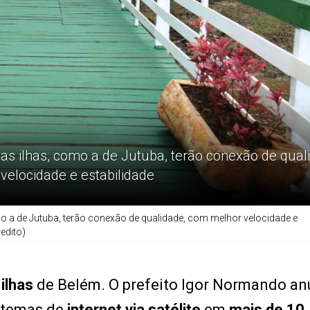
 das ilhas, como a de Jutuba, terão conexão de qual
velocidade e estabilidade
omo a de Jutuba, terão conexão de qualidade, com melhor velocidade e
edito)
ilhas
de Belém. O prefeito Igor Normando an
istemas de
internet via satélite
em
mais de 10