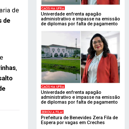
CAOS NA UFRA
aria de
Univerdade enfrenta apagão
administrativo e impasse na emissão
s de
de diplomas por falta de pagamento
de
rinhas
,
salto
CAOS NA UFRA
de
Univerdade enfrenta apagão
administrativo e impasse na emissão
de diplomas por falta de pagamento
ZEROU A FILA!
Prefeitura de Benevides Zera Fila de
Espera por vagas em Creches