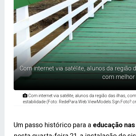
Com internet via satélite, alunos da região
com melhor 
Com internet via satélite, alunos da região das ilhas, c
estabilidade (Foto: RedePara.Web.ViewModels.Sgn.Foto?.cr
Um passo histórico para a
educação nas 
nesta quarta-feira,21, a instalação de s