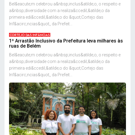
Bel&eacute;m celebrou a&nbsp;inclus&atilde;o, o respeito e
a&nbsp;diversidade com a realiza&ccedil;&atilde;o da
primeira edi&ccedil;&atilde;o do &quot;Cortejo das
Inf&acirc;ncias&quot;, da Prefeit...
CORTEJO DAS INFÂNCIAS
1º Arrastão Inclusivo da Prefeitura leva milhares às
ruas de Belém
Bel&eacute;m celebrou a&nbsp;inclus&atilde;o, o respeito e
a&nbsp;diversidade com a realiza&ccedil;&atilde;o da
primeira edi&ccedil;&atilde;o do &quot;Cortejo das
Inf&acirc;ncias&quot;, da Prefeit...