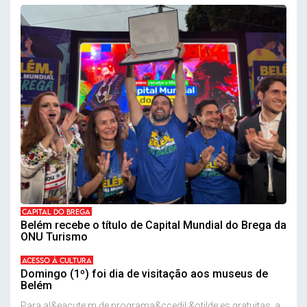
CAPITAL DO BREGA
Belém recebe o título de Capital Mundial do Brega da
ONU Turismo
ACESSO À CULTURA
Domingo (1º) foi dia de visitação aos museus de
Belém
Para al&eacute;m de programa&ccedil;&otilde;es gratuitas, a