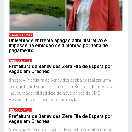
CAOS NA UFRA
Univerdade enfrenta apagão administrativo e
impasse na emissão de diplomas por falta de
pagamento
ZEROU A FILA!
Prefeitura de Benevides Zera Fila de Espera por
vagas em Creches
&nbsp; A Prefeitura de Benevides acaba de realizar uma
conquista hist&oacute;rica neste m&ecirc;s de agosto: a
inaugura&ccedil;&atilde;o do novo anexo do CMEI
Ber&ccedil;o da Liberdade, que recebeu...
ZEROU A FILA!
Prefeitura de Benevides Zera Fila de Espera por
vagas em Creches
&nbsp; A Prefeitura de Benevides acaba de realizar uma