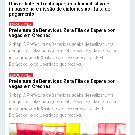
Univerdade enfrenta apagão administrativo e
impasse na emissão de diplomas por falta de
pagamento
ZEROU A FILA!
Prefeitura de Benevides Zera Fila de Espera por
vagas em Creches
&nbsp; A Prefeitura de Benevides acaba de realizar uma
conquista hist&oacute;rica neste m&ecirc;s de agosto: a
inaugura&ccedil;&atilde;o do novo anexo do CMEI
Ber&ccedil;o da Liberdade, que recebeu...
ZEROU A FILA!
Prefeitura de Benevides Zera Fila de Espera por
vagas em Creches
&nbsp; A Prefeitura de Benevides acaba de realizar uma
conquista hist&oacute;rica neste m&ecirc;s de agosto: a
inaugura&ccedil;&atilde;o do novo anexo do CMEI
Ber&ccedil;o da Liberdade, que recebeu...