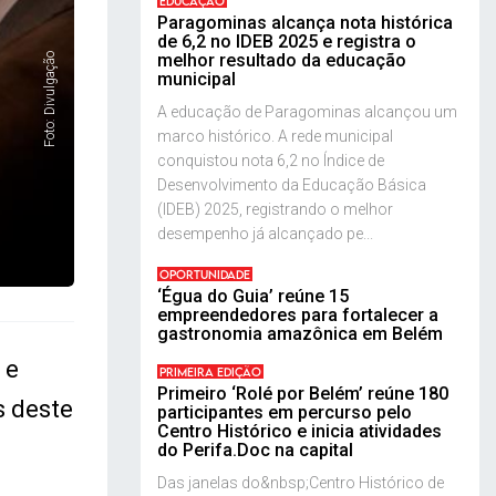
EDUCAÇÃO
Paragominas alcança nota histórica
de 6,2 no IDEB 2025 e registra o
melhor resultado da educação
Foto: Divulgação
municipal
A educação de Paragominas alcançou um
marco histórico. A rede municipal
conquistou nota 6,2 no Índice de
Desenvolvimento da Educação Básica
(IDEB) 2025, registrando o melhor
desempenho já alcançado pe...
OPORTUNIDADE
‘Égua do Guia’ reúne 15
empreendedores para fortalecer a
gastronomia amazônica em Belém
 e
PRIMEIRA EDIÇÃO
Primeiro ‘Rolé por Belém’ reúne 180
s deste
participantes em percurso pelo
Centro Histórico e inicia atividades
do Perifa.Doc na capital
Das janelas do&nbsp;Centro Histórico de