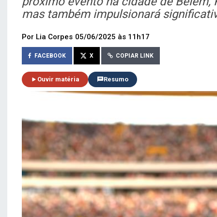
próximo evento na cidade de Belém, P
mas também impulsionará significati
Por Lia Corpes
05/06/2025 às 11h17
FACEBOOK
X
COPIAR LINK
Ouvir matéria
Resumo