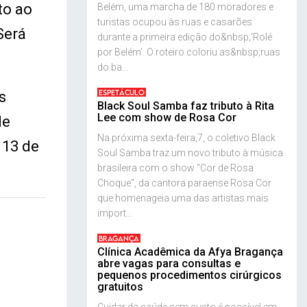
to ao
Belém, uma marcha de 180 moradores e
turistas ocupou às ruas e casarões
Será
durante a primeira edição do&nbsp;‘Rolé
por Belém’. O roteiro coloriu as&nbsp;ruas
do ba...
ESPETÁCULO
s
Black Soul Samba faz tributo à Rita
Lee com show de Rosa Cor
de
Na próxima sexta-feira,7, o coletivo Black
 13 de
Soul Samba traz um novo tributo à música
brasileira com o show “Cor de Rosa
Choque”, da cantora paraense Rosa Cor
que homenageia uma das artistas mais
import...
BRAGANÇA
Clínica Acadêmica da Afya Bragança
abre vagas para consultas e
pequenos procedimentos cirúrgicos
gratuitos