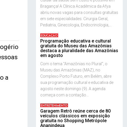
Cuidar da saúde sem custo é possível em
Bragança! A Clínica Acadêmica da Afya
abriu novas vagas para consultas gratuitas
em sete especialidades: Cirurgia Geral,
Pediatria, Ginecologia, Endocrinologia,...
EDUCAÇÃO
Programação educativa e cultural
gratuita do Museu das Amazônias
Rogério
destaca a pluralidade das Amazônias
em agosto
essoas
Com o tema "Amazônias no Plural", o
Museu das Amazônias (MAZ), no
o a
Complexo Porto Futuro, em Belém, abre
sua programação cultural e educativa de
agosto neste domingo (9). A agenda
começa com a contação...
ENTRETENIMENTO
Garagem Retrô reúne cerca de 80
veículos clássicos em exposição
gratuita no Shopping Metrópole
Ananindeua