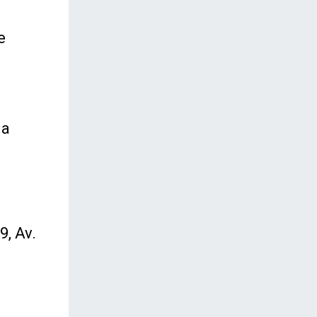
e
ma
, Av.