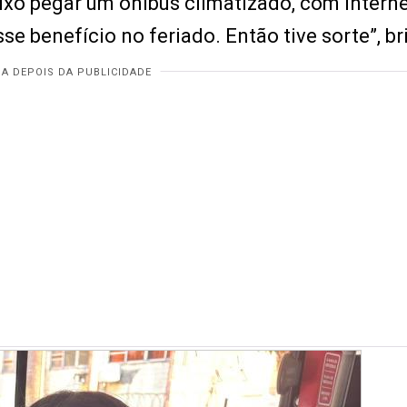
xo pegar um ônibus climatizado, com interne
se benefício no feriado. Então tive sorte”, br