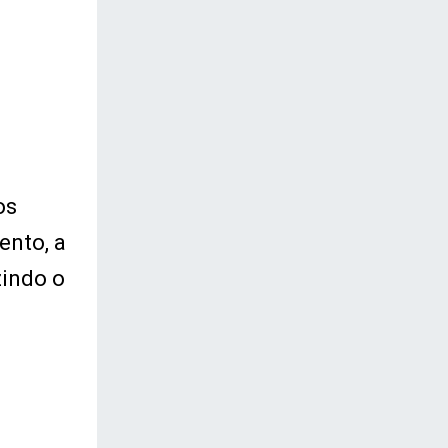
os
ento, a
zindo o