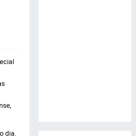
ecial
à
as
nse,
o dia.