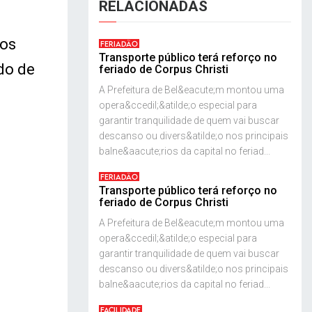
RELACIONADAS
ios
FERIADÃO
Transporte público terá reforço no
do de
feriado de Corpus Christi
A Prefeitura de Bel&eacute;m montou uma
opera&ccedil;&atilde;o especial para
garantir tranquilidade de quem vai buscar
descanso ou divers&atilde;o nos principais
balne&aacute;rios da capital no feriad...
FERIADÃO
Transporte público terá reforço no
feriado de Corpus Christi
A Prefeitura de Bel&eacute;m montou uma
opera&ccedil;&atilde;o especial para
garantir tranquilidade de quem vai buscar
descanso ou divers&atilde;o nos principais
balne&aacute;rios da capital no feriad...
FACILIDADE