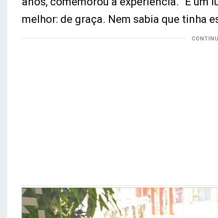
anos, comemorou a experiência. “É um lu
melhor: de graça. Nem sabia que tinha es