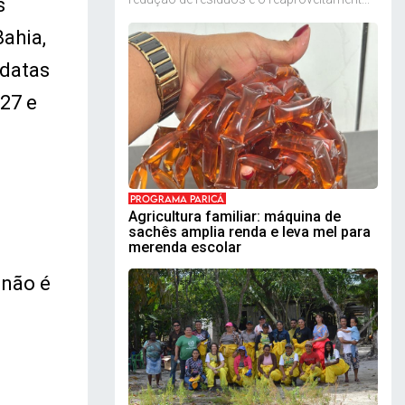
s
Bahia,
idatas
027 e
PROGRAMA PARICÁ
Agricultura familiar: máquina de
sachês amplia renda e leva mel para
merenda escolar
 não é