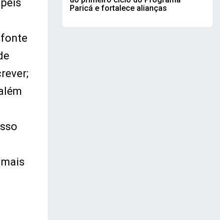
apéis
Paricá e fortalece alianças
 fonte
de
rever;
 além
osso
e
 mais