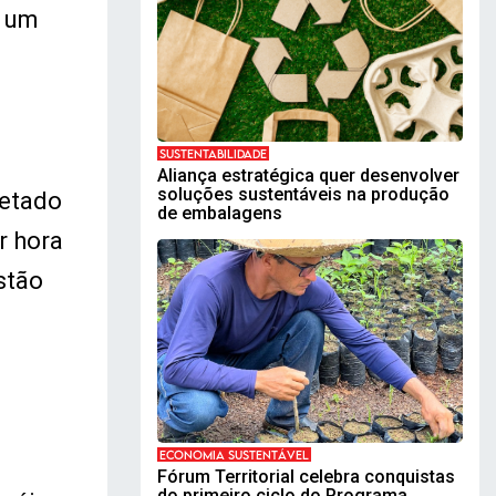
r um
SUSTENTABILIDADE
Aliança estratégica quer desenvolver
soluções sustentáveis na produção
retado
de embalagens
r hora
stão
ECONOMIA SUSTENTÁVEL
Fórum Territorial celebra conquistas
do primeiro ciclo do Programa