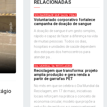
RELACIONADAS
SOLIDARIEDADE QUE SALVA VIDAS
Voluntariado corporativo fortalece
campanha de doação de sangue
Foto: Divulgação
A doação de sangue é um gesto simples,
rápido e capaz de fazer a diferença na vida
de muitas pessoas. Todos os dias,
hospitais e unidades de saúde dependem
dos estoques dos hemocentros para
atender pa...
DIA MUNDIAL DA RECICLAGEM
Reciclagem que transforma: projeto
amplia produção e gera renda a
partir de garrafas PET
No mês em que se celebra o Dia Mundial da
tágio
Reciclagem, em 17 de maio, iniciativas
locais reforçam na prática o conceito de
economia circular, modelo que propõe a
redução de resíduos e o reaproveitament...