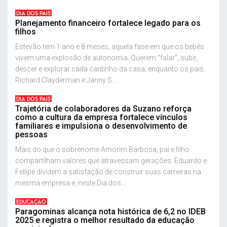
DIA DOS PAIS
Planejamento financeiro fortalece legado para os
filhos
Estevão tem 1 ano e 8 meses, aquela fase em que os bebês
vivem uma explosão de autonomia. Querem “falar”, subir,
descer e explorar cada cantinho da casa, enquanto os pais,
Richard Clayderman e Janny S...
DIA DOS PAIS
Trajetória de colaboradores da Suzano reforça
como a cultura da empresa fortalece vínculos
familiares e impulsiona o desenvolvimento de
pessoas
Mais do que o sobrenome Amorim Barbosa, pai e filho
compartilham valores que atravessam gerações. Eduardo e
Fellipe dividem a satisfação de construir suas carreiras na
mesma empresa e, neste Dia dos...
EDUCAÇÃO
Paragominas alcança nota histórica de 6,2 no IDEB
2025 e registra o melhor resultado da educação