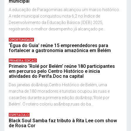
municipal
A educação de Paragominas alcançou um marco histórico.
A rede municipal conquistou nota 6,2 no Índice de
Desenvolvimento da Educação Básica (IDEB) 2025,
registrando o melhor desempenho já alcançado pe...
OPORTUNIDADE
‘Égua do Guia’ reúne 15 empreendedores para
fortalecer a gastronomia amazônica em Belém
PRIMEIRA EDIÇÃO
Primeiro ‘Rolé por Belém’ reúne 180 participantes
em percurso pelo Centro Histórico e inicia
atividades do Perifa.Doc na capital
Das janelas do&nbsp;Centro Histórico de Belém, uma
marcha de 180 moradores e turistas ocupou às ruas e
casarões durante a primeira edição do&nbsp;‘Rolé por
Belém’. O roteiro coloriu as&nbsp;ruas do ba...
ESPETÁCULO
Black Soul Samba faz tributo à Rita Lee com show
de Rosa Cor