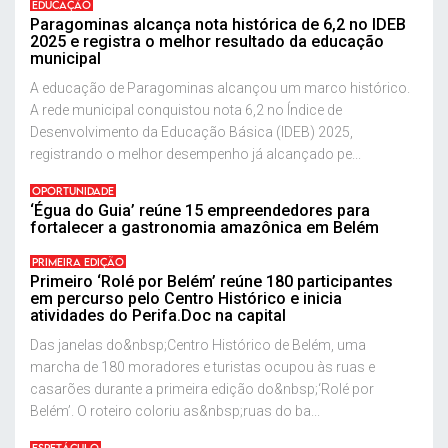
EDUCAÇÃO
Paragominas alcança nota histórica de 6,2 no IDEB
2025 e registra o melhor resultado da educação
municipal
A educação de Paragominas alcançou um marco histórico.
A rede municipal conquistou nota 6,2 no Índice de
Desenvolvimento da Educação Básica (IDEB) 2025,
registrando o melhor desempenho já alcançado pe...
OPORTUNIDADE
‘Égua do Guia’ reúne 15 empreendedores para
fortalecer a gastronomia amazônica em Belém
PRIMEIRA EDIÇÃO
Primeiro ‘Rolé por Belém’ reúne 180 participantes
em percurso pelo Centro Histórico e inicia
atividades do Perifa.Doc na capital
Das janelas do&nbsp;Centro Histórico de Belém, uma
marcha de 180 moradores e turistas ocupou às ruas e
casarões durante a primeira edição do&nbsp;‘Rolé por
Belém’. O roteiro coloriu as&nbsp;ruas do ba...
ESPETÁCULO