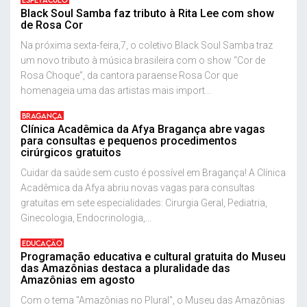
Black Soul Samba faz tributo à Rita Lee com show
de Rosa Cor
Na próxima sexta-feira,7, o coletivo Black Soul Samba traz
um novo tributo à música brasileira com o show “Cor de
Rosa Choque”, da cantora paraense Rosa Cor que
homenageia uma das artistas mais import...
BRAGANÇA
Clínica Acadêmica da Afya Bragança abre vagas
para consultas e pequenos procedimentos
cirúrgicos gratuitos
Cuidar da saúde sem custo é possível em Bragança! A Clínica
Acadêmica da Afya abriu novas vagas para consultas
gratuitas em sete especialidades: Cirurgia Geral, Pediatria,
Ginecologia, Endocrinologia,...
EDUCAÇÃO
Programação educativa e cultural gratuita do Museu
das Amazônias destaca a pluralidade das
Amazônias em agosto
Com o tema "Amazônias no Plural", o Museu das Amazônias