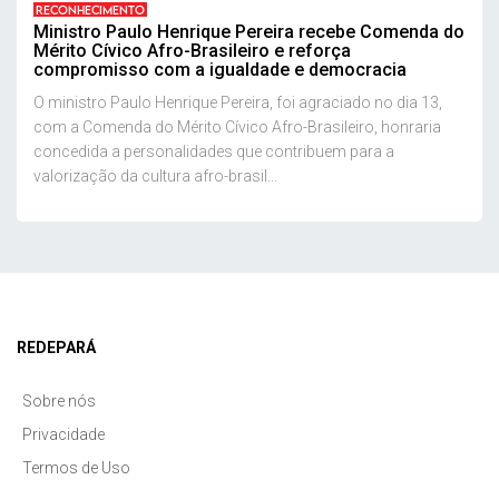
RECONHECIMENTO
Ministro Paulo Henrique Pereira recebe Comenda do
Mérito Cívico Afro-Brasileiro e reforça
compromisso com a igualdade e democracia
O ministro Paulo Henrique Pereira, foi agraciado no dia 13,
com a Comenda do Mérito Cívico Afro-Brasileiro, honraria
concedida a personalidades que contribuem para a
valorização da cultura afro-brasil...
REDEPARÁ
Sobre nós
Privacidade
Termos de Uso