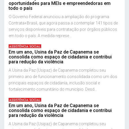
oportunidades para MEIs e empreendedoras em
todo o país
O Governo Federal anunciou a ampliação do programa
Contrata+Brasil, que agora passa a contemplar 141 tipos de
serviços disponíveis para contratação por órgãos públicos
em todo o país. A medida represe...
ASSISTÊNCIA SOCIAL
Em um ano, Usina da Paz de Capanema se
consolida como espaço de cidadania e contribui
para redução da violência
A Usina da Paz (Usipaz) de Capanema completou seu
primeiro ano de funcionamento consolidada como um dos
principais espaços de cidadania, inclusão social e
fortalecimento comunitário do município. Desd...
ASSISTÊNCIA SOCIAL
Em um ano, Usina da Paz de Capanema se
consolida como espaço de cidadania e contribui
para redução da violência
A Usina da Paz (Usipaz) de Capanema completou seu