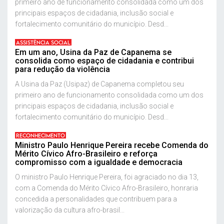
primeiro ano de funcionamento consolidada como um dos
principais espaços de cidadania, inclusão social e
fortalecimento comunitário do município. Desd...
ASSISTÊNCIA SOCIAL
Em um ano, Usina da Paz de Capanema se
consolida como espaço de cidadania e contribui
para redução da violência
A Usina da Paz (Usipaz) de Capanema completou seu
primeiro ano de funcionamento consolidada como um dos
principais espaços de cidadania, inclusão social e
fortalecimento comunitário do município. Desd...
RECONHECIMENTO
Ministro Paulo Henrique Pereira recebe Comenda do
Mérito Cívico Afro-Brasileiro e reforça
compromisso com a igualdade e democracia
O ministro Paulo Henrique Pereira, foi agraciado no dia 13,
com a Comenda do Mérito Cívico Afro-Brasileiro, honraria
concedida a personalidades que contribuem para a
valorização da cultura afro-brasil...