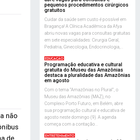
pequenos procedimentos cirúrgicos
gratuitos
Cuidar da saúde sem custo é possível em
Bragança! A Clínica Acadêmica da Afya
abriu novas vagas para consultas gratuitas
em sete especialidades: Cirurgia Geral,
Pediatria, Ginecologia, Endocrinologia,...
EDUCAÇÃO
Programação educativa e cultural
gratuita do Museu das Amazônias
destaca a pluralidade das Amazônias
em agosto
Com o tema "Amazônias no Plural", o
Museu das Amazônias (MAZ), no
Complexo Porto Futuro, em Belém, abre
sua programação cultural e educativa de
ia não
agosto neste domingo (9). A agenda
começa com a contação...
ônibus
ENTRETENIMENTO
na de