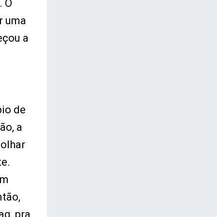
. O
er uma
eçou a
io de
ão, a
 olhar
te.
um
tão,
ag, pra