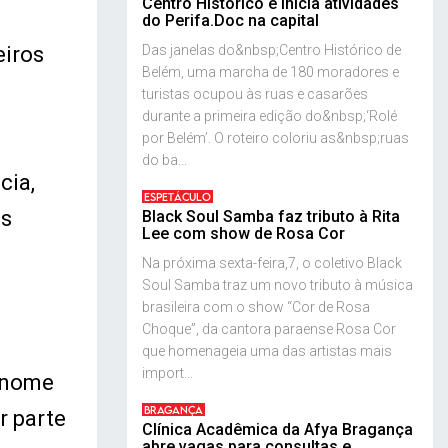
Centro Histórico e inicia atividades
do Perifa.Doc na capital
Das janelas do&nbsp;Centro Histórico de
eiros
Belém, uma marcha de 180 moradores e
turistas ocupou às ruas e casarões
durante a primeira edição do&nbsp;‘Rolé
por Belém’. O roteiro coloriu as&nbsp;ruas
do ba...
cia,
ESPETÁCULO
os
Black Soul Samba faz tributo à Rita
Lee com show de Rosa Cor
e
Na próxima sexta-feira,7, o coletivo Black
Soul Samba traz um novo tributo à música
brasileira com o show “Cor de Rosa
Choque”, da cantora paraense Rosa Cor
que homenageia uma das artistas mais
import...
o nome
BRAGANÇA
r parte
Clínica Acadêmica da Afya Bragança
abre vagas para consultas e