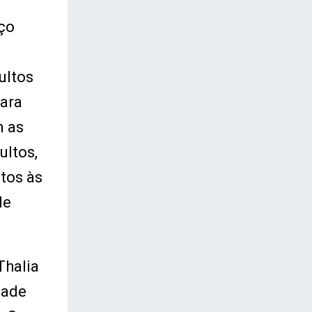
aço
ultos
para
m as
ultos,
tos às
de
Thalia
dade