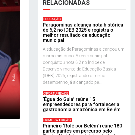
RELACIONADAS
EDUCAÇÃO
Paragominas alcança nota histórica
de 6,2 no IDEB 2025 e registra o
melhor resultado da educação
municipal
A educação de Paragominas alcançou um
marco histórico. A rede municipal
conquistou nota 6,2 no Índice de
Desenvolvimento da Educação Básica
(IDEB) 2025, registrando o melhor
Foto:
desempenho já alcançado pe...
OPORTUNIDADE
‘Égua do Guia’ reúne 15
empreendedores para fortalecer a
gastronomia amazônica em Belém
PRIMEIRA EDIÇÃO
Primeiro ‘Rolé por Belém’ reúne 180
participantes em percurso pelo