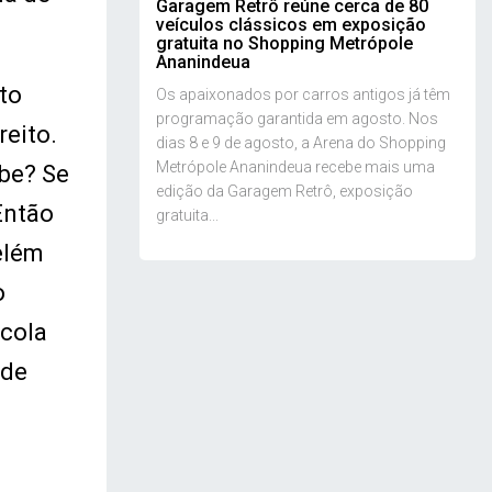
Garagem Retrô reúne cerca de 80
veículos clássicos em exposição
gratuita no Shopping Metrópole
Ananindeua
ito
Os apaixonados por carros antigos já têm
programação garantida em agosto. Nos
reito.
dias 8 e 9 de agosto, a Arena do Shopping
Metrópole Ananindeua recebe mais uma
abe? Se
edição da Garagem Retrô, exposição
Então
gratuita...
elém
o
scola
 de