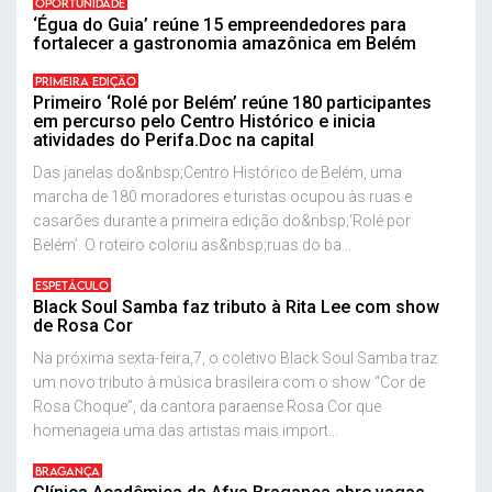
OPORTUNIDADE
‘Égua do Guia’ reúne 15 empreendedores para
fortalecer a gastronomia amazônica em Belém
PRIMEIRA EDIÇÃO
Primeiro ‘Rolé por Belém’ reúne 180 participantes
em percurso pelo Centro Histórico e inicia
atividades do Perifa.Doc na capital
Das janelas do&nbsp;Centro Histórico de Belém, uma
marcha de 180 moradores e turistas ocupou às ruas e
casarões durante a primeira edição do&nbsp;‘Rolé por
Belém’. O roteiro coloriu as&nbsp;ruas do ba...
ESPETÁCULO
Black Soul Samba faz tributo à Rita Lee com show
de Rosa Cor
Na próxima sexta-feira,7, o coletivo Black Soul Samba traz
um novo tributo à música brasileira com o show “Cor de
Rosa Choque”, da cantora paraense Rosa Cor que
homenageia uma das artistas mais import...
BRAGANÇA