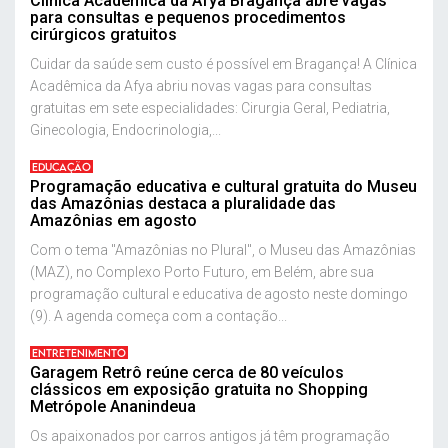
Clínica Acadêmica da Afya Bragança abre vagas
para consultas e pequenos procedimentos
cirúrgicos gratuitos
Cuidar da saúde sem custo é possível em Bragança! A Clínica
Acadêmica da Afya abriu novas vagas para consultas
gratuitas em sete especialidades: Cirurgia Geral, Pediatria,
Ginecologia, Endocrinologia,...
EDUCAÇÃO
Programação educativa e cultural gratuita do Museu
das Amazônias destaca a pluralidade das
Amazônias em agosto
Com o tema "Amazônias no Plural", o Museu das Amazônias
(MAZ), no Complexo Porto Futuro, em Belém, abre sua
programação cultural e educativa de agosto neste domingo
(9). A agenda começa com a contação...
ENTRETENIMENTO
Garagem Retrô reúne cerca de 80 veículos
clássicos em exposição gratuita no Shopping
Metrópole Ananindeua
Os apaixonados por carros antigos já têm programação