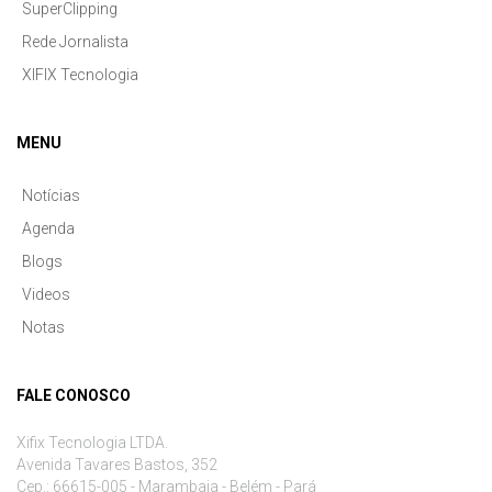
SuperClipping
Rede Jornalista
XIFIX Tecnologia
MENU
Notícias
Agenda
Blogs
Videos
Notas
FALE CONOSCO
Xifix Tecnologia LTDA.
Avenida Tavares Bastos, 352
Cep.: 66615-005 - Marambaia - Belém - Pará