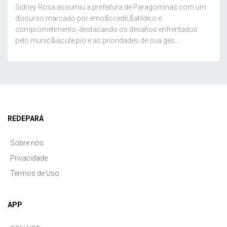
Sidney Rosa assumiu a prefeitura de Paragominas com um
discurso marcado por emo&ccedil;&atilde;o e
comprometimento, destacando os desafios enfrentados
pelo munic&iacute;pio e as prioridades de sua ges...
REDEPARÁ
Sobre nós
Privacidade
Termos de Uso
APP