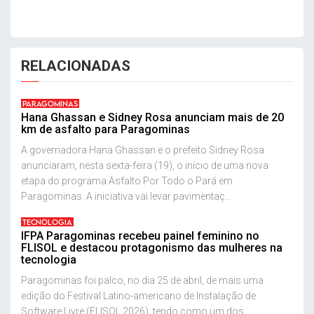
RELACIONADAS
PARAGOMINAS
Hana Ghassan e Sidney Rosa anunciam mais de 20
km de asfalto para Paragominas
A governadora Hana Ghassan e o prefeito Sidney Rosa
anunciaram, nesta sexta-feira (19), o início de uma nova
etapa do programa Asfalto Por Todo o Pará em
Paragominas. A iniciativa vai levar pavimentaç...
TECNOLOGIA
IFPA Paragominas recebeu painel feminino no
FLISOL e destacou protagonismo das mulheres na
tecnologia
Paragominas foi palco, no dia 25 de abril, de mais uma
edição do Festival Latino-americano de Instalação de
Software Livre (FLISOL 2026), tendo como um dos