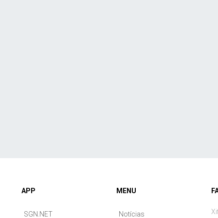
APP
MENU
F
Xi
SGN.NET
Notícias