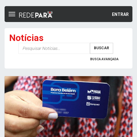
ENTRAR
Toggle
navigation
Notícias
Palavra-
BUSCAR
chave
BUSCA AVANÇADA